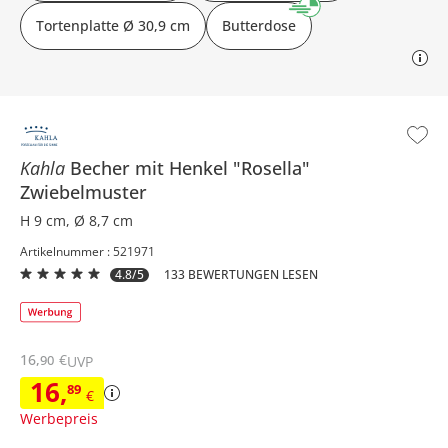
Tortenplatte Ø 30,9 cm
Butterdose
Kahla
Becher mit Henkel
"Rosella"
Zwiebelmuster
H 9 cm, Ø 8,7 cm
Artikelnummer : 521971
4.8/5
133 BEWERTUNGEN LESEN
16
,
€
90
UVP
16
,
89
€
Werbepreis