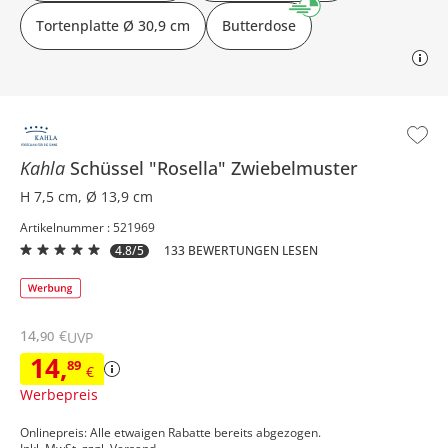
Tortenplatte Ø 30,9 cm
Butterdose
Kahla
Schüssel
"Rosella" Zwiebelmuster
H 7,5 cm, Ø 13,9 cm
Artikelnummer : 521969
4.8/5
133 BEWERTUNGEN LESEN
14
,
€
90
UVP
14
,
89
€
Werbepreis
Onlinepreis: Alle etwaigen Rabatte bereits abgezogen.