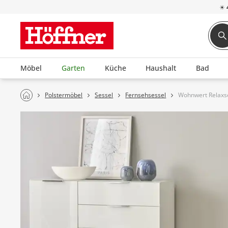
☀
Möbel
Garten
Küche
Haushalt
Bad
Polstermöbel
Sessel
Fernsehsessel
Wohnwert Relaxse