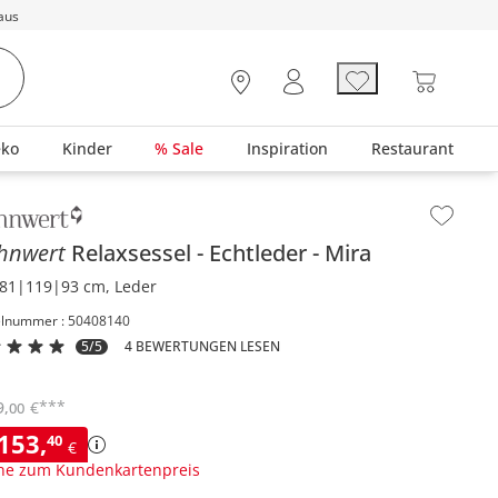
aus
eko
Kinder
% Sale
Inspiration
Restaurant
lt der Seitenleiste überspringen - Zum Seitenende
hnwert
Relaxsessel
Echtleder
Mira
81|119|93 cm, Leder
elnummer : 50408140
5/5
4 BEWERTUNGEN LESEN
***
9
,
€
00
.153
,
40
€
ne zum Kundenkartenpreis