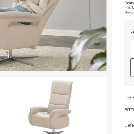
Onlin
Inkl. 
Monta
F
Lief
BITT
Lief