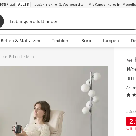
40%*
auf
ALLES
– außer Elektro- & Werbeartikel – Mit Kundenkarte im Möbelh
Betten & Matratzen
Textilien
Büro
Lampen
D
ssel Echtleder Mira
Inha
Wo
BHT 
Artik
3.58
2
Onli