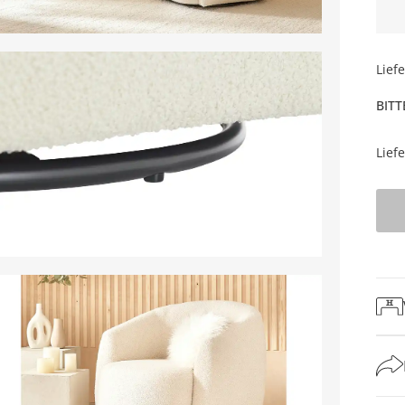
Lief
BITT
Lief