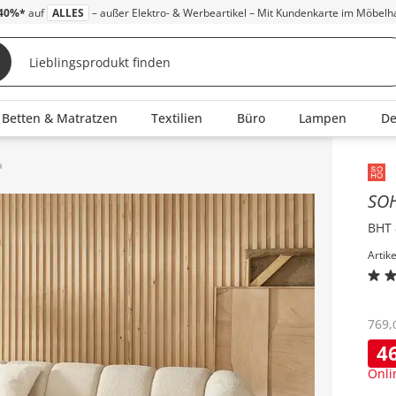
40%*
auf
ALLES
– außer Elektro- & Werbeartikel – Mit Kundenkarte im Möbelh
Betten & Matratzen
Textilien
Büro
Lampen
D
a
Inha
SO
BHT 
Artik
769
,
4
Onli