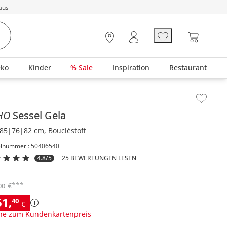
aus
eko
Kinder
% Sale
Inspiration
Restaurant
lt der Seitenleiste überspringen - Zum Seitenende
HO
Sessel
Gela
85|76|82 cm, Boucléstoff
elnummer : 50406540
4.8/5
25 BEWERTUNGEN LESEN
***
€
00
61
,
40
€
ne zum Kundenkartenpreis