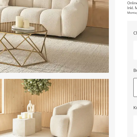
Onlin
Inkl. 
Monta
C
B
K