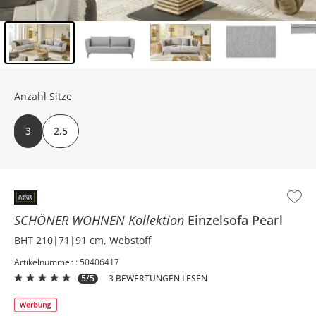
Inhalt der Seitenleiste überspringen - Zum Seitenende
Anzahl Sitze
3
2,5
SCHÖNER WOHNEN Kollektion
Einzelsofa
Pearl
BHT 210|71|91 cm, Webstoff
Artikelnummer : 50406417
5/5
3 BEWERTUNGEN LESEN