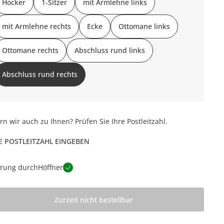
Hocker
1-Sitzer
mit Armlehne links
mit Armlehne rechts
Ecke
Ottomane links
Ottomane rechts
Abschluss rund links
Abschluss rund rechts
ern wir auch zu Ihnen? Prüfen Sie Ihre Postleitzahl.
E POSTLEITZAHL EINGEBEN
erung durch
Höffner
Zurzeit nicht bestellbar