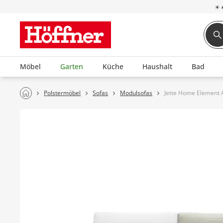
☀
Möbel
Garten
Küche
Haushalt
Bad
Polstermöbel
Sofas
Modulsofas
Jette Home Element A