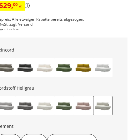
.629
,
00
€
epreis: Alle etwaigen Rabatte bereits abgezogen.
MwSt. zzgl.
Versand
ge zubuchbar
eincord
ordstoff
Hellgrau
lement