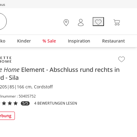
aus
eko
Kinder
% Sale
Inspiration
Restaurant
lt der Seitenleiste überspringen - Zum Seitenende
te Home
Element
Abschluss rund rechts in
rd
Sila
205|85|166 cm, Cordstoff
elnummer : 50405752
5/5
4 BEWERTUNGEN LESEN