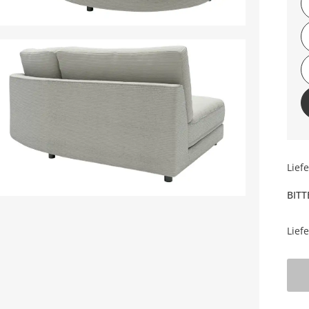
Lief
BITT
Lief