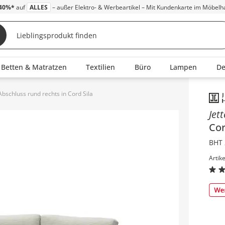
40%*
auf
ALLES
– außer Elektro- & Werbeartikel – Mit Kundenkarte im Möbelh
Betten & Matratzen
Textilien
Büro
Lampen
D
bschluss rund rechts in Cord Sila
Inha
Jet
Co
BHT 
Artik