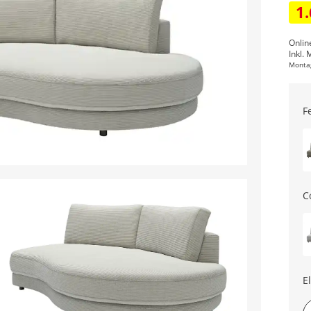
1
Onlin
Inkl. 
Monta
F
C
E