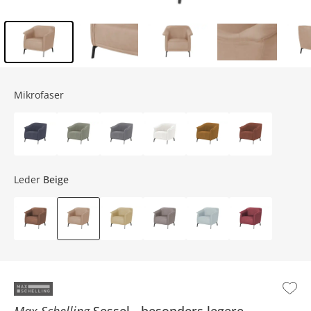
Inhalt der Seitenleiste überspringen - Zum Seitenende
Mikrofaser
Leder
Beige
Max Schelling
Sessel
besonders legere