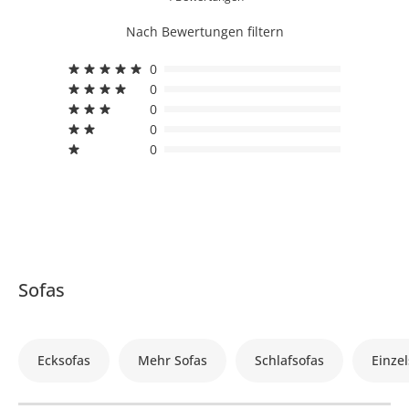
Nach Bewertungen filtern
0
0
0
0
0
Sofas
Ecksofas
Mehr Sofas
Schlafsofas
Einzel