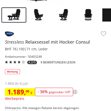
Inhalt der Seitenleiste überspringen - Zum Seitenende
Stressless
Relaxsessel mit Hocker
Consul
BHT 76|100|71 cm, Leder
Artikelnummer : 50403248
4.2/5
9 BEWERTUNGEN LESEN
1.869
,
€
00
UVP
1.189
,
00
-
36
%
gegenüber UVP
€
Werbepreis
Onlinepreis: Alle etwaigen Rabatte bereits abgezogen.