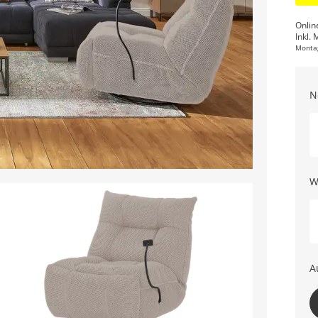
Onlin
Inkl. 
Monta
N
W
A