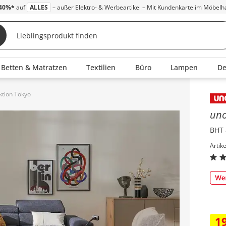
40%*
auf
ALLES
– außer Elektro- & Werbeartikel – Mit Kundenkarte im Möbelh
Betten & Matratzen
Textilien
Büro
Lampen
D
ktion Tokyo
Inha
un
BHT 
Artik
1