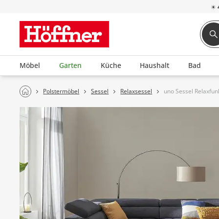
☀
Möbel
Garten
Küche
Haushalt
Bad
Polstermöbel
Sessel
Relaxsessel
uno Sessel Relaxfun