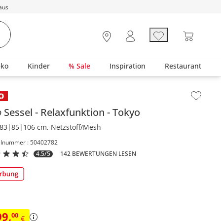
aus
eko
Kinder
% Sale
Inspiration
Restaurant
lt der Seitenleiste überspringen - Zum Seitenende
o
Sessel
Relaxfunktion
Tokyo
83|85|106 cm, Netzstoff/Mesh
elnummer : 50402782
4.5/5
142 BEWERTUNGEN LESEN
99
,
00
€