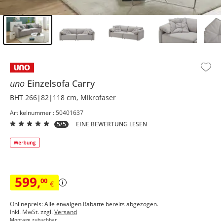
Inhalt der Seitenleiste überspringen - Zum Seitenende
uno
Einzelsofa
Carry
BHT 266|82|118 cm, Mikrofaser
Artikelnummer : 50401637
5/5
EINE BEWERTUNG LESEN
599
,
00
€
Onlinepreis: Alle etwaigen Rabatte bereits abgezogen.
Inkl. MwSt. zzgl.
Versand
Montage zubuchbar