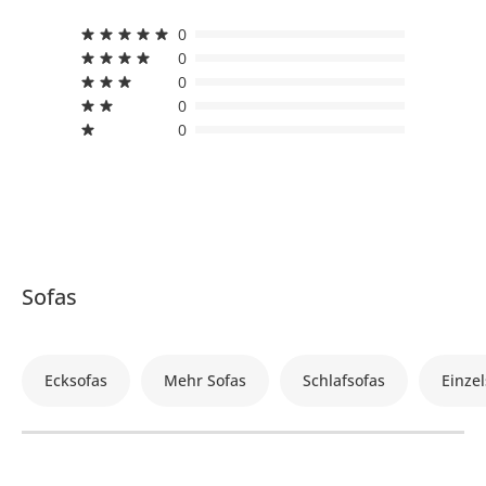
0
0
0
0
0
Sofas
Ecksofas
Mehr Sofas
Schlafsofas
Einzel