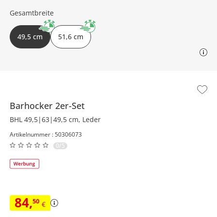
Gesamtbreite
49,5 cm
51,6 cm
Barhocker 2er-Set
BHL 49,5|63|49,5 cm, Leder
Artikelnummer : 50306073
0/5
84
,
50
€