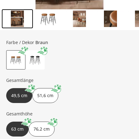
Inhalt der Seitenleiste überspringen - Zum Seitenende
Farbe / Dekor
Braun
Gesamtlänge
49,5 cm
51,6 cm
Gesamthöhe
63 cm
76,2 cm