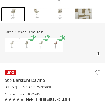
Inhalt der Seitenleiste überspringen - Zum Seitenende
Farbe / Dekor
Kamelgelb
uno
Barstuhl
Davino
BHT 59|95|57,3 cm, Webstoff
Artikelnummer : 50305786
5/5
EINE BEWERTUNG LESEN