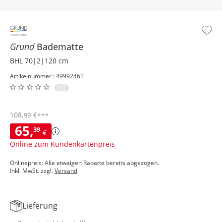
Grund
Badematte
BHL 70|2|120 cm
Artikelnummer : 49992461
0/5
108
,
€
99
***
65
,
39
€
Online zum Kundenkartenpreis
Onlinepreis: Alle etwaigen Rabatte bereits abgezogen.
Inkl. MwSt. zzgl.
Versand
Lieferung