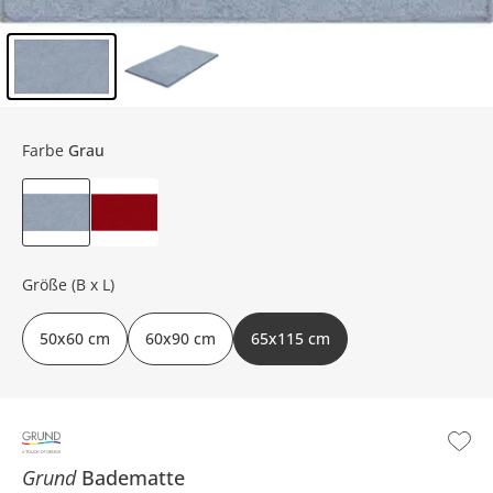
Inhalt der Seitenleiste überspringen - Zum Seitenende
Farbe
Grau
Größe (B x L)
50x60 cm
60x90 cm
65x115 cm
Grund
Badematte