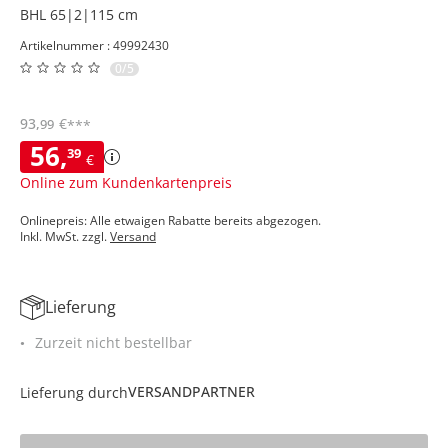
BHL 65|2|115 cm
Artikelnummer : 49992430
0/5
93
,
€
99
***
56
,
39
€
Online zum Kundenkartenpreis
Onlinepreis: Alle etwaigen Rabatte bereits abgezogen.
Inkl. MwSt. zzgl.
Versand
Lieferung
Zurzeit nicht bestellbar
VERSANDPARTNER
Lieferung durch