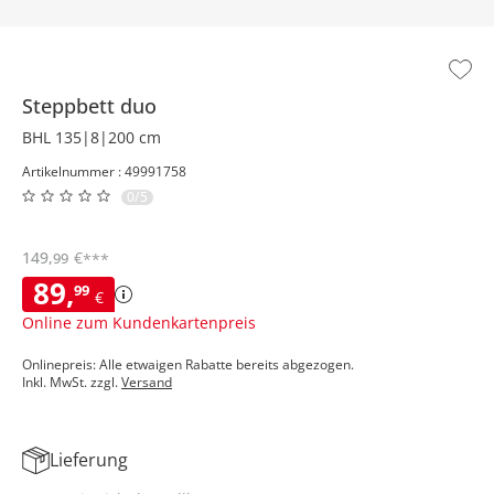
Steppbett duo
BHL 135|8|200 cm
Artikelnummer : 49991758
0/5
149
,
€
99
***
89
,
99
€
Online zum Kundenkartenpreis
Onlinepreis: Alle etwaigen Rabatte bereits abgezogen.
Inkl. MwSt. zzgl.
Versand
Lieferung