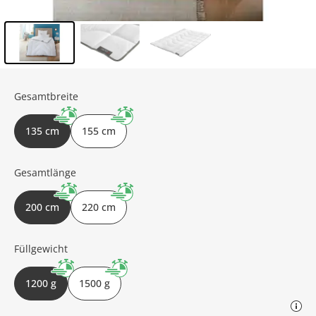
Inhalt der Seitenleiste überspringen - Zum Seitenende
Gesamtbreite
135 cm
155 cm
Gesamtlänge
200 cm
220 cm
Füllgewicht
1200 g
1500 g