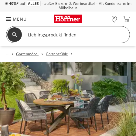
☀
40%*
auf
ALLES
– außer Elektro- & Werbeartikel – Mit Kundenkarte im
Möbelhaus
MENÜ
Gartenmöbel
Gartenstühle