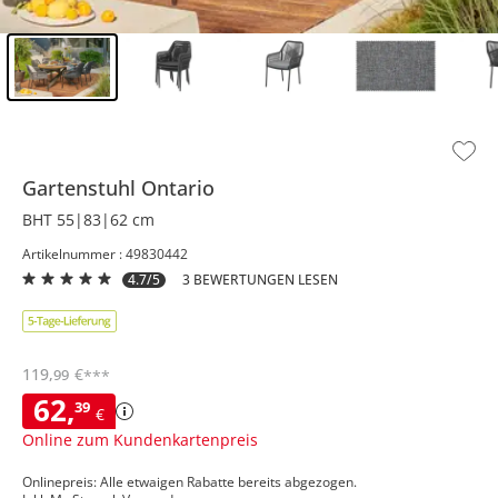
Inhalt der Seitenleiste überspringen - Zum Seitenende
Gartenstuhl
Ontario
BHT 55|83|62 cm
Artikelnummer : 49830442
4.7/5
3 BEWERTUNGEN LESEN
119
,
€
99
***
62
,
39
€
Online zum Kundenkartenpreis
Onlinepreis: Alle etwaigen Rabatte bereits abgezogen.