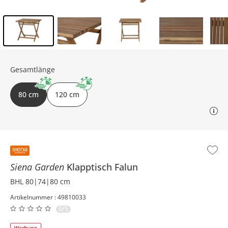
Inhalt der Seitenleiste überspringen - Zum Seitenende
Gesamtlänge
80 cm
120 cm
Siena Garden
Klapptisch
Falun
BHL 80|74|80 cm
Artikelnummer : 49810033
0/5