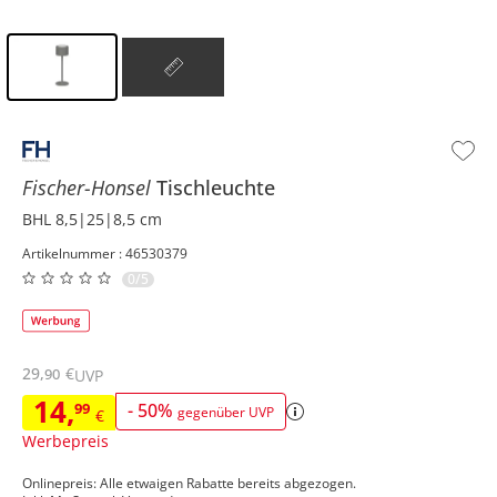
Inhalt der Seitenleiste überspringen - Zum Seitenende
Fischer-Honsel
Tischleuchte
BHL 8,5|25|8,5 cm
Artikelnummer : 46530379
0/5
29
,
€
90
UVP
14
,
99
-
50
%
gegenüber UVP
€
Werbepreis
Onlinepreis: Alle etwaigen Rabatte bereits abgezogen.