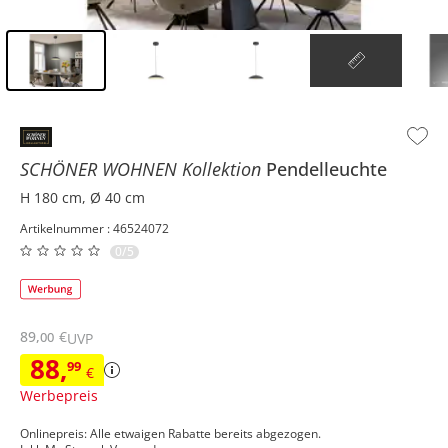
Inhalt der Seitenleiste überspringen - Zum Seitenende
SCHÖNER WOHNEN Kollektion
Pendelleuchte
H 180 cm, Ø 40 cm
Artikelnummer : 46524072
0/5
89
,
€
00
UVP
88
,
99
€
Werbepreis
Onlinepreis: Alle etwaigen Rabatte bereits abgezogen.