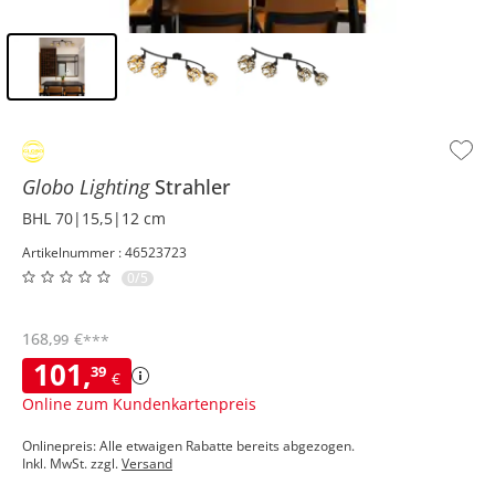
Inhalt der Seitenleiste überspringen - Zum Seitenende
Globo Lighting
Strahler
BHL 70|15,5|12 cm
Artikelnummer : 46523723
0/5
168
,
€
99
***
101
,
39
€
Online zum Kundenkartenpreis
Onlinepreis: Alle etwaigen Rabatte bereits abgezogen.
Inkl. MwSt. zzgl.
Versand