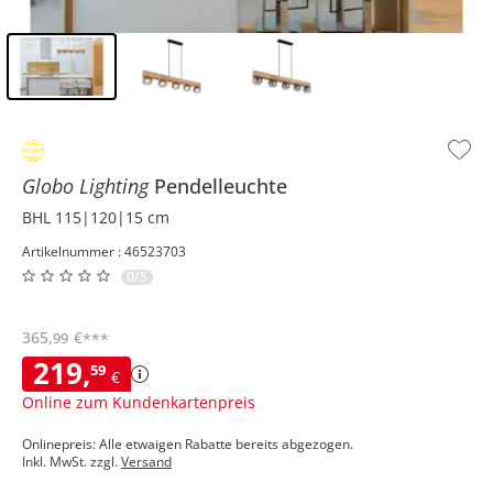
Inhalt der Seitenleiste überspringen - Zum Seitenende
Globo Lighting
Pendelleuchte
BHL 115|120|15 cm
Artikelnummer : 46523703
0/5
365
,
€
99
***
219
,
59
€
Online zum Kundenkartenpreis
Onlinepreis: Alle etwaigen Rabatte bereits abgezogen.
Inkl. MwSt. zzgl.
Versand