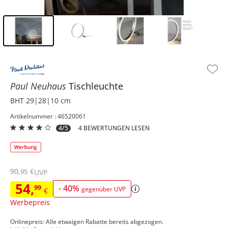
Inhalt der Seitenleiste überspringen - Zum Seitenende
Paul Neuhaus
Tischleuchte
BHT 29|28|10 cm
Artikelnummer : 46520061
4/5
4 BEWERTUNGEN LESEN
90
,
€
95
UVP
54
,
99
-
40
%
gegenüber UVP
€
Werbepreis
Onlinepreis: Alle etwaigen Rabatte bereits abgezogen.