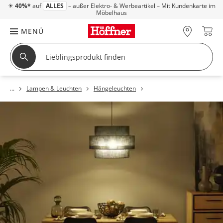
☀
40%*
auf
ALLES
– außer Elektro- & Werbeartikel – Mit Kundenkarte im
Möbelhaus
MENÜ
Lampen & Leuchten
Hängeleuchten