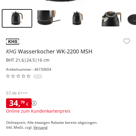
Inhalt der Seitenleiste überspringen - Zum Seitenende
KHG
Wasserkocher
WK-2200 MSH
BHT 21,6|24,5|16 cm
Artikelnummer : 46150604
0/5
57
,
€
99
***
34
,
79
€
Online zum Kundenkartenpreis
Onlinepreis: Alle etwaigen Rabatte bereits abgezogen.
Inkl. MwSt. zzgl.
Versand