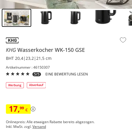
Inhalt der Seitenleiste überspringen - Zum Seitenende
KHG
Wasserkocher
WK-150 GSE
BHT 20,4|23,2|21,5 cm
Artikelnummer : 46150307
5/5
EINE BEWERTUNG LESEN
17
,
99
€
Onlinepreis: Alle etwaigen Rabatte bereits abgezogen.
Inkl. MwSt. zzgl.
Versand