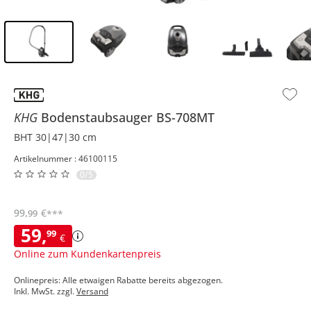
Inhalt der Seitenleiste überspringen - Zum Seitenende
KHG
Bodenstaubsauger
BS-708MT
BHT 30|47|30 cm
Artikelnummer : 46100115
0/5
99
,
€
99
***
59
,
99
€
Online zum Kundenkartenpreis
Onlinepreis: Alle etwaigen Rabatte bereits abgezogen.
Inkl. MwSt. zzgl.
Versand