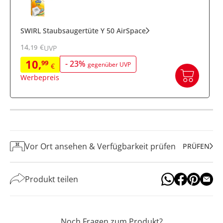
SWIRL Staubsaugertüte Y 50 AirSpace
14
,
€
19
UVP
10
,
99
-
23
%
gegenüber UVP
€
Werbepreis
Vor Ort ansehen & Verfügbarkeit prüfen
PRÜFEN
Produkt teilen
Noch Fragen zum Produkt?