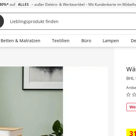
40%*
auf
ALLES
– außer Elektro- & Werbeartikel – Mit Kundenkarte im Möbelh
Betten & Matratzen
Textilien
Büro
Lampen
D
Inha
Wä
BHL 
Artik
3