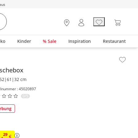
aus
eko
Kinder
% Sale
Inspiration
Restaurant
lt der Seitenleiste überspringen - Zum Seitenende
schebox
52|61|32 cm
elnummer : 45020897
0/5
1
,
29
€