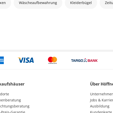
xen
Wäscheaufbewahrung
Kleiderbügel
Zeit
kaufshäuser
Über Höffn
dorte
Unternehme
henberatung
Jobs & Karrie
ichtungsberatung
Ausbildung
-Preis-Garantie
Kundenkarte