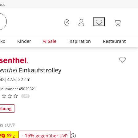
aus
eko
Kinder
% Sale
Inspiration
Restaurant
lt der Seitenleiste überspringen - Zum Seitenende
senthel
Einkaufstrolley
42|42,5|32 cm
elnummer : 45020321
0/5
UVP
€
95
29
,
99
-
16
%
gegenüber UVP
€