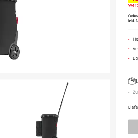
Werb
Onlin
Inkl. 
He
Ve
Bo
Zu
Lief