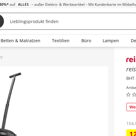
40%*
auf
ALLES
– außer Elektro- & Werbeartikel – Mit Kundenkarte im Möbelh
Betten & Matratzen
Textilien
Büro
Lampen
D
ey
Inha
rei
BHT 
Artik
154
,
1