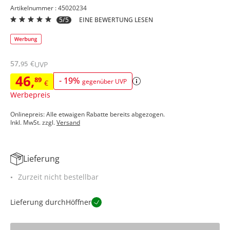
Artikelnummer : 45020234
5/5
EINE BEWERTUNG LESEN
57
,
€
95
UVP
46
,
89
-
19
%
gegenüber UVP
€
Werbepreis
Onlinepreis: Alle etwaigen Rabatte bereits abgezogen.
Inkl. MwSt. zzgl.
Versand
Lieferung
Zurzeit nicht bestellbar
Lieferung durch
Höffner