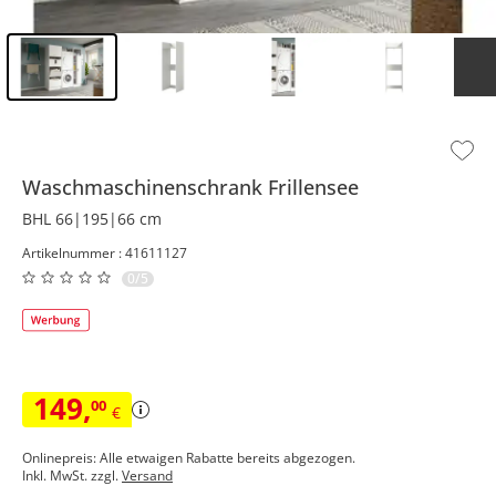
Inhalt der Seitenleiste überspringen - Zum Seitenende
Waschmaschinenschrank
Frillensee
BHL 66|195|66 cm
Artikelnummer : 41611127
0/5
149
,
00
€
Onlinepreis: Alle etwaigen Rabatte bereits abgezogen.
Inkl. MwSt. zzgl.
Versand