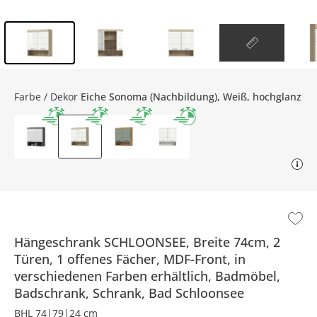
Inhalt der Seitenleiste überspringen - Zum Seitenende
Farbe / Dekor
Eiche Sonoma (Nachbildung), Weiß, hochglanz
Hängeschrank SCHLOONSEE, Breite 74cm, 2
Türen, 1 offenes Fächer, MDF-Front, in
verschiedenen Farben erhältlich, Badmöbel,
Badschrank, Schrank, Bad
Schloonsee
BHL 74|79|24 cm