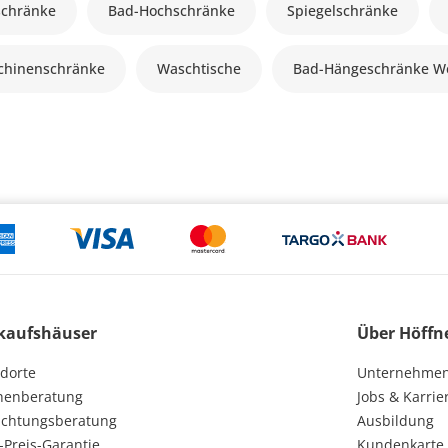
schränke
Bad-Hochschränke
Spiegelschränke
hinenschränke
Waschtische
Bad-Hängeschränke W
kaufshäuser
Über Höffn
dorte
Unternehme
henberatung
Jobs & Karrie
ichtungsberatung
Ausbildung
-Preis-Garantie
Kundenkarte