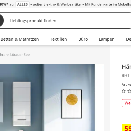
40%*
auf
ALLES
– außer Elektro- & Werbeartikel – Mit Kundenkarte im Möbelh
Betten & Matratzen
Textilien
Büro
Lampen
D
hrank Lütauer See
Inha
Hä
BHT 
Artik
5