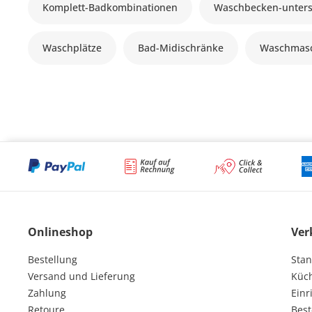
Komplett-Badkombinationen
Waschbecken-unter
Waschplätze
Bad-Midischränke
Waschmasc
Onlineshop
Ver
Bestellung
Stan
Versand und Lieferung
Küc
Zahlung
Einr
Retoure
Best