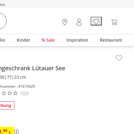
aus
eko
Kinder
% Sale
Inspiration
Restaurant
lt der Seitenleiste überspringen - Zum Seitenende
ngeschrank
Lütauer See
30|77|23 cm
elnummer : 41610420
0/5
9
,
50
€