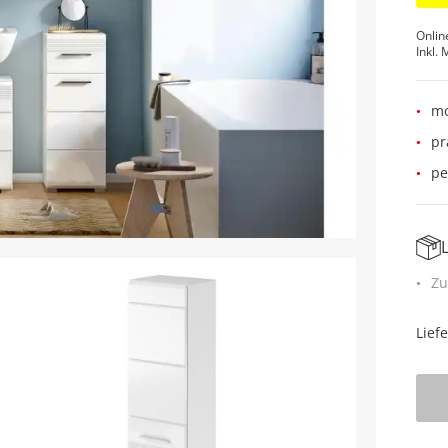
Onlin
Inkl. 
mo
pr
pe
Zu
Lief