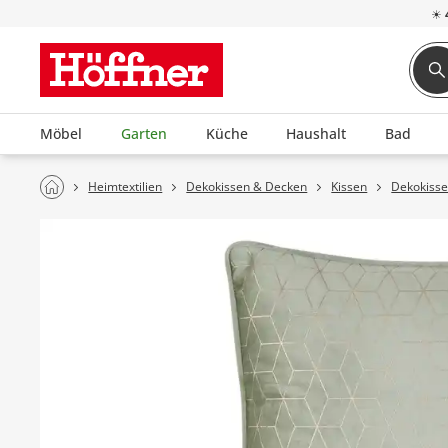
☀
Möbel
Garten
Küche
Haushalt
Bad
Heimtextilien
Dekokissen & Decken
Kissen
Dekokiss