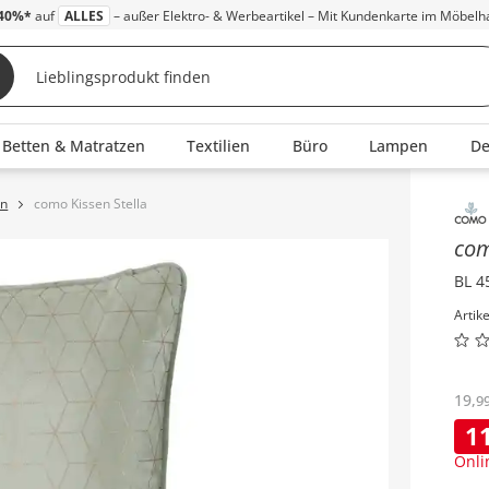
40%*
auf
ALLES
– außer Elektro- & Werbeartikel – Mit Kundenkarte im Möbelh
Betten & Matratzen
Textilien
Büro
Lampen
D
en
como Kissen Stella
Inha
co
BL 4
Artik
19
,
9
1
Onli