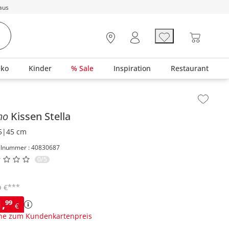
aus
eko
Kinder
% Sale
Inspiration
Restaurant
lt der Seitenleiste überspringen - Zum Seitenende
mo
Kissen
Stella
5|45 cm
elnummer : 40830687
0/5
***
€
9
1
,
99
€
ne zum Kundenkartenpreis