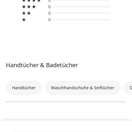
0
0
0
0
Handtücher & Badetücher
Handtücher
Waschhandschuhe & Seiftücher
D