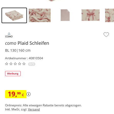
Inhalt der Seitenleiste überspringen - Zum Seitenende
como
Plaid
Schleifen
BL 130|160 cm
Artikelnummer : 40810504
0/5
19
,
99
€
Onlinepreis: Alle etwaigen Rabatte bereits abgezogen.
Inkl. MwSt. zzgl.
Versand