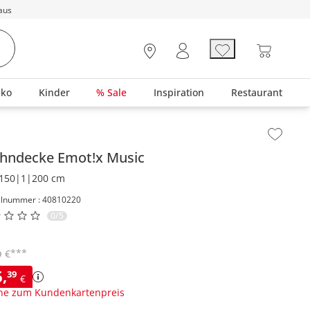
aus
eko
Kinder
% Sale
Inspiration
Restaurant
lt der Seitenleiste überspringen - Zum Seitenende
hndecke Emot!x Music
150|1|200 cm
elnummer : 40810220
0/5
***
€
9
6
,
39
€
ne zum Kundenkartenpreis