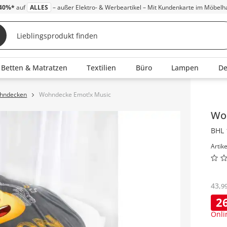
40%*
auf
ALLES
– außer Elektro- & Werbeartikel – Mit Kundenkarte im Möbelh
Betten & Matratzen
Textilien
Büro
Lampen
D
ohndecken
Wohndecke Emot!x Music
Inha
Wo
BHL 
Artik
43
,
9
2
Onli