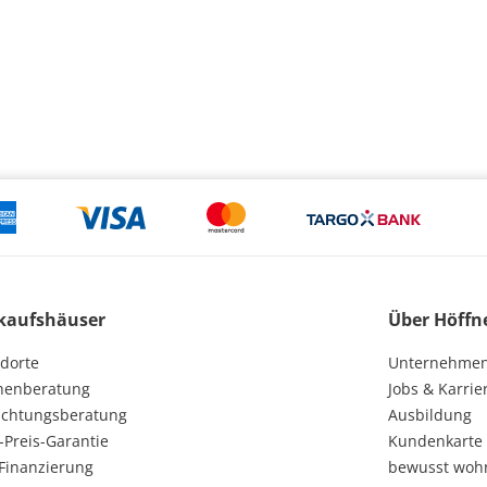
kaufshäuser
Über Höffn
dorte
Unternehme
henberatung
Jobs & Karrie
ichtungsberatung
Ausbildung
-Preis-Garantie
Kundenkarte
Finanzierung
bewusst woh