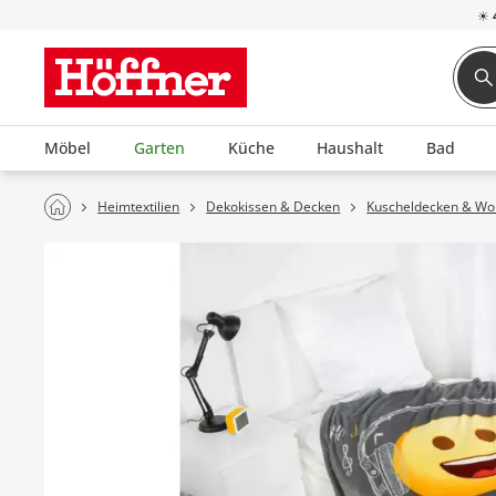
☀
Möbel
Garten
Küche
Haushalt
Bad
Heimtextilien
Dekokissen & Decken
Kuscheldecken & W