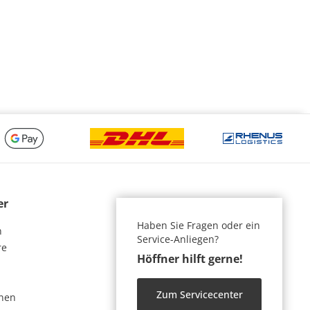
er
Haben Sie Fragen oder ein
n
Service-Anliegen?
re
Höffner hilft gerne!
Zum Servicecenter
nen