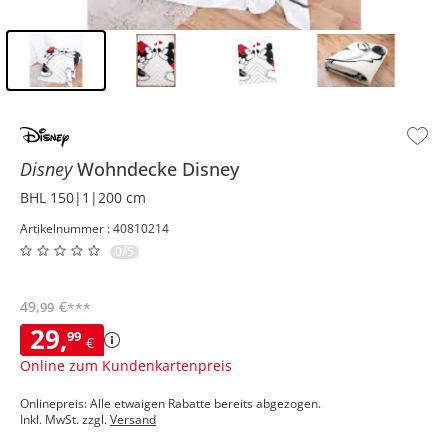
Inhalt der Seitenleiste überspringen - Zum Seitenende
Disney
Wohndecke Disney
BHL 150|1|200 cm
Artikelnummer : 40810214
0/5
49
,
€
99
***
29
,
99
€
Online zum Kundenkartenpreis
Onlinepreis: Alle etwaigen Rabatte bereits abgezogen.
Inkl. MwSt. zzgl.
Versand