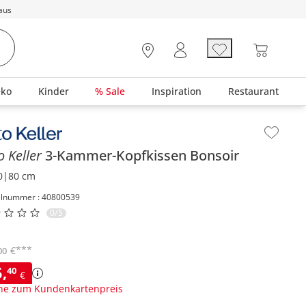
aus
eko
Kinder
% Sale
Inspiration
Restaurant
lt der Seitenleiste überspringen - Zum Seitenende
o Keller
3-Kammer-Kopfkissen
Bonsoir
0|80 cm
elnummer : 40800539
0/5
***
€
00
5
,
40
€
ne zum Kundenkartenpreis