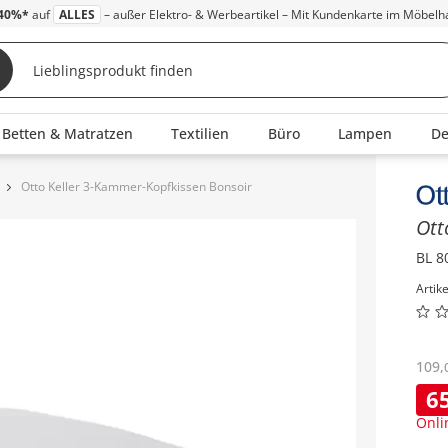
40%*
auf
ALLES
– außer Elektro- & Werbeartikel – Mit Kundenkarte im Möbelh
Betten & Matratzen
Textilien
Büro
Lampen
D
Otto Keller 3-Kammer-Kopfkissen Bonsoir
Inha
Ott
BL 8
Artik
109
,
6
Onli