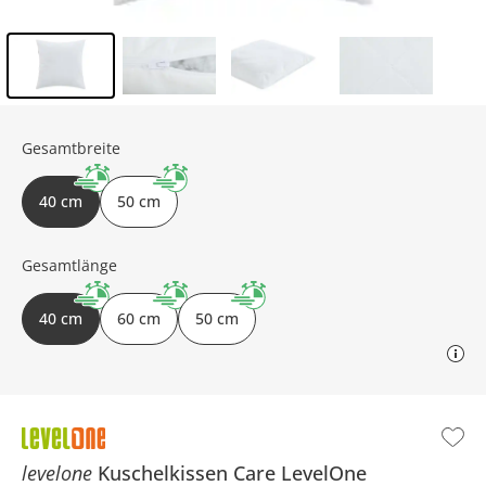
Inhalt der Seitenleiste überspringen - Zum Seitenende
Gesamtbreite
40 cm
50 cm
Gesamtlänge
40 cm
60 cm
50 cm
levelone
Kuschelkissen
Care LevelOne