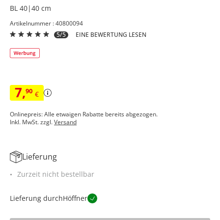
BL 40|40 cm
Artikelnummer : 40800094
5/5
EINE BEWERTUNG LESEN
7
,
90
€
Onlinepreis: Alle etwaigen Rabatte bereits abgezogen.
Inkl. MwSt. zzgl.
Versand
Lieferung
Zurzeit nicht bestellbar
Lieferung durch
Höffner