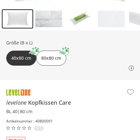
Inhalt der Seitenleiste überspringen - Zum Seitenende
Größe (B x L)
40x80 cm
80x80 cm
levelone
Kopfkissen
Care
BL 40|80 cm
Artikelnummer : 40800091
0/5