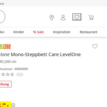
aus
eko
Kinder
% Sale
Inspiration
Restaurant
lt der Seitenleiste überspringen - Zum Seitenende
elone
Mono-Steppbett
Care LevelOne
35|200 cm
elnummer : 40800089
0/5
2
,
99
€