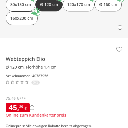
80x150 cm
Ø 120 cm
120x170 cm
Ø 160 cm
160x230 cm
Webteppich
Elio
Ø 120 cm, Florhöhe 1,4 cm
Artikelnummer : 40787956
0/5
75
,
€
49
***
45
,
29
€
Online zum Kundenkartenpreis
Onlinepreis: Alle etwaigen Rabatte bereits abgezogen.