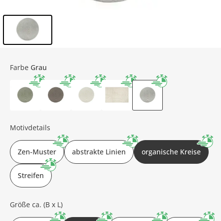
Inhalt der Seitenleiste überspringen - Zum Seitenende
Farbe
Grau
Motivdetails
Zen-Muster
abstrakte Linien
organische Kreise
Streifen
Größe ca. (B x L)