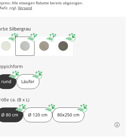
epreis: Alle etwaigen Rabatte bereits abgezogen.
MwSt. zzgl.
Versand
arbe
Silbergrau
eppichform
rund
Läufer
röße ca. (B x L)
Ø 80 cm
Ø 120 cm
80x250 cm