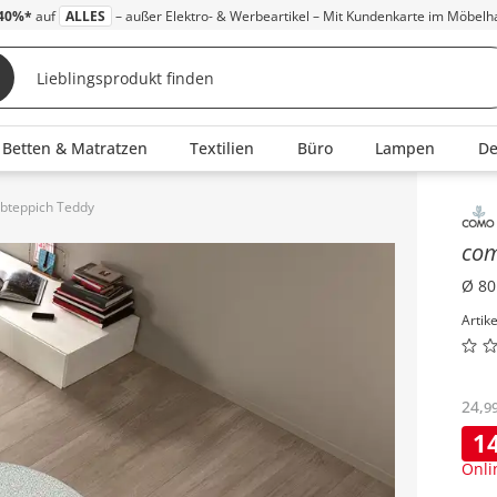
40%*
auf
ALLES
– außer Elektro- & Werbeartikel – Mit Kundenkarte im Möbelh
Betten & Matratzen
Textilien
Büro
Lampen
D
bteppich Teddy
Inha
co
Ø 80
Artik
24
,
9
1
Onli