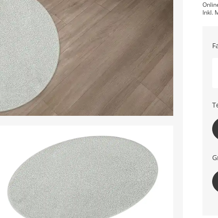
Onlin
Inkl. 
F
T
G