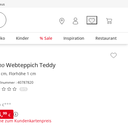
aus
eko
Kinder
% Sale
Inspiration
Restaurant
lt der Seitenleiste überspringen - Zum Seitenende
mo
Webteppich
Teddy
 cm, Florhöhe 1 cm
elnummer : 40787820
0/5
***
€
9
4
,
99
€
ne zum Kundenkartenpreis