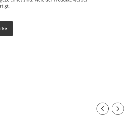
tigt.
arke