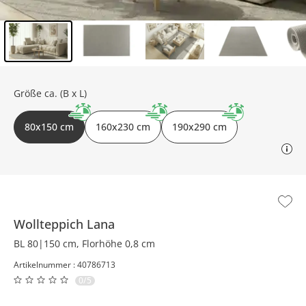
Inhalt der Seitenleiste überspringen - Zum Seitenende
Größe ca. (B x L)
80x150 cm
160x230 cm
190x290 cm
Wollteppich
Lana
BL 80|150 cm, Florhöhe 0,8 cm
Artikelnummer : 40786713
0/5