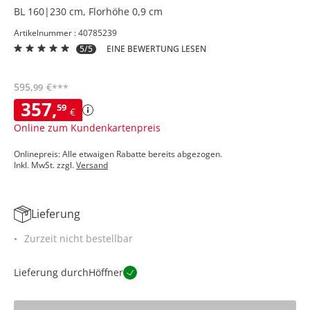
BL 160|230 cm, Florhöhe 0,9 cm
Artikelnummer : 40785239
5/5
EINE BEWERTUNG LESEN
595
,
€
99
***
357
,
59
€
Online zum Kundenkartenpreis
Onlinepreis: Alle etwaigen Rabatte bereits abgezogen.
Inkl. MwSt. zzgl.
Versand
Lieferung
Zurzeit nicht bestellbar
Lieferung durch
Höffner