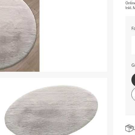
Onlin
Inkl. 
F
G