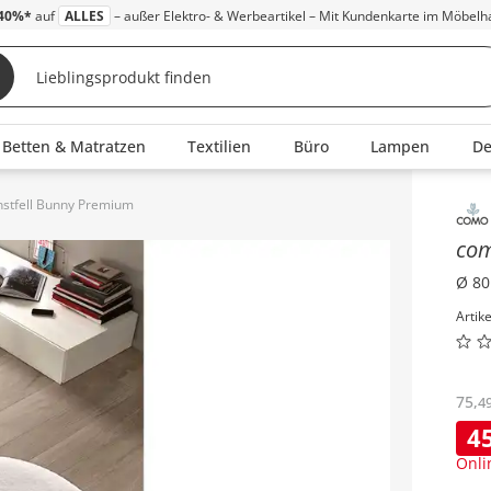
40%*
auf
ALLES
– außer Elektro- & Werbeartikel – Mit Kundenkarte im Möbelh
Betten & Matratzen
Textilien
Büro
Lampen
D
stfell Bunny Premium
Inha
co
Ø 80
Artik
75
,
4
4
Onli