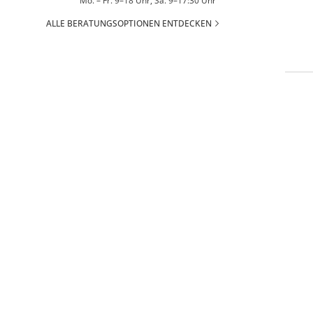
Mo. – Fr. 9–18 Uhr, Sa. 9–17:30 Uhr
ALLE BERATUNGSOPTIONEN ENTDECKEN