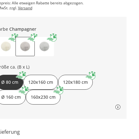
epreis: Alle etwaigen Rabatte bereits abgezogen.
MwSt. zzgl.
Versand
arbe
Champagner
röße ca. (B x L)
Ø 80 cm
120x160 cm
120x180 cm
Ø 160 cm
160x230 cm
Lieferung