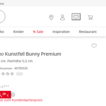
aus
eko
Kinder
% Sale
Inspiration
Restaurant
lt der Seitenleiste überspringen - Zum Seitenende
mo
Kunstfell
Bunny Premium
 cm, Florhöhe 5,5 cm
elnummer : 40785020
0/5
***
€
9
5
,
29
€
ne zum Kundenkartenpreis