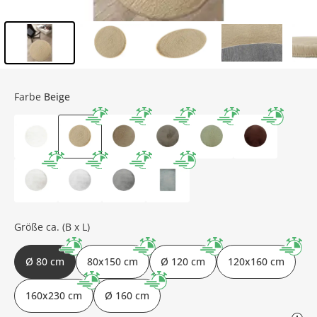
Inhalt der Seitenleiste überspringen - Zum Seitenende
Farbe
Beige
Größe ca. (B x L)
Ø 80 cm
80x150 cm
Ø 120 cm
120x160 cm
160x230 cm
Ø 160 cm