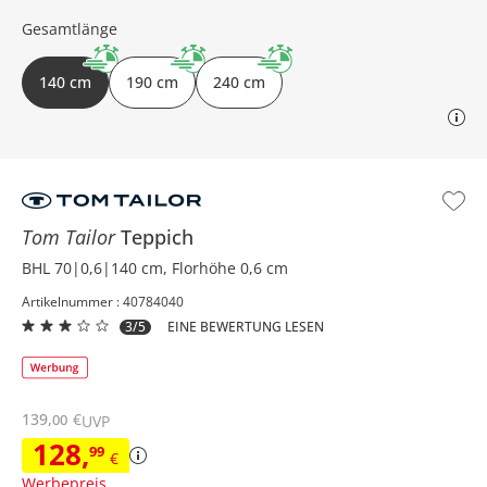
Gesamtlänge
140 cm
190 cm
240 cm
Tom Tailor
Teppich
BHL 70|0,6|140 cm, Florhöhe 0,6 cm
Artikelnummer : 40784040
3/5
EINE BEWERTUNG LESEN
139
,
€
00
UVP
128
,
99
€
Werbepreis