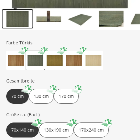
Inhalt der Seitenleiste überspringen - Zum Seitenende
Farbe
Türkis
Gesamtbreite
70 cm
130 cm
170 cm
Größe ca. (B x L)
70x140 cm
130x190 cm
170x240 cm