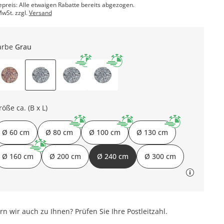
epreis: Alle etwaigen Rabatte bereits abgezogen.
MwSt. zzgl.
Versand
arbe
Grau
röße ca. (B x L)
Ø 60 cm
Ø 80 cm
Ø 100 cm
Ø 130 cm
Ø 160 cm
Ø 200 cm
Ø 240 cm
Ø 300 cm
ern wir auch zu Ihnen? Prüfen Sie Ihre Postleitzahl.