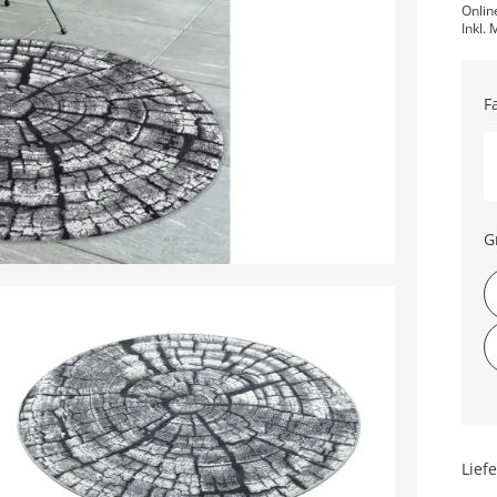
Onlin
Inkl. 
F
G
Lief