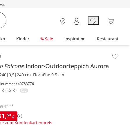
aus
eko
Kinder
% Sale
Inspiration
Restaurant
lt der Seitenleiste überspringen - Zum Seitenende
o Falcone
Indoor-Outdoorteppich
Aurora
240|0,5|240 cm, Florhöhe 0,5 cm
elnummer : 40783776
0/5
***
€
99
81
,
59
€
ne zum Kundenkartenpreis