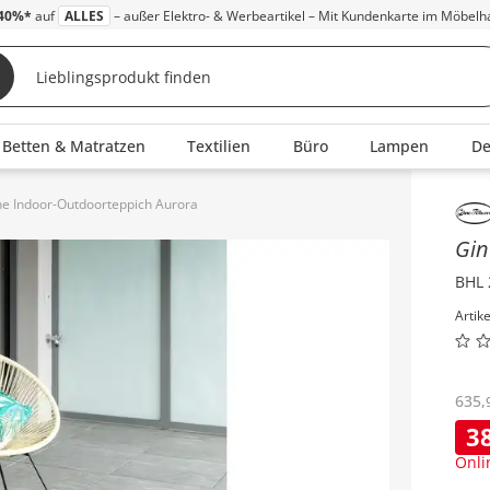
40%*
auf
ALLES
– außer Elektro- & Werbeartikel – Mit Kundenkarte im Möbelh
Betten & Matratzen
Textilien
Büro
Lampen
D
ne Indoor-Outdoorteppich Aurora
Inha
Gin
BHL 
Artik
635
,
3
Onli