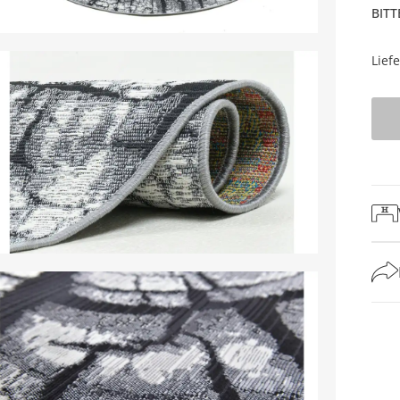
BITT
Lief